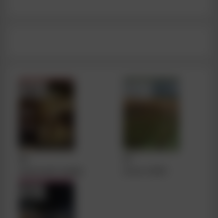
#0
#1
пилотный номер
итоги 2020