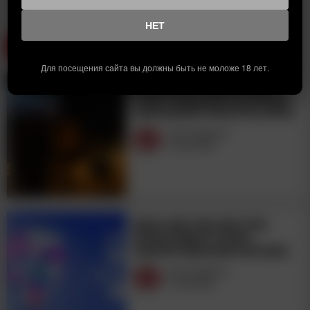
НЕТ
ЧИТАЙТЕ ТАКЖЕ
Для посещения сайта вы должны быть не моложе 18 лет.
ВИНОДЕЛЬНЯ «ДЕРБЕНТ ВИНО»
СТАНЕТ ПЛОЩАДКОЙ ФЕСТИВАЛЯ
СОВРЕМЕННОГО ИСКУССТВА НАРМА
Wine Magazine
05.08.2026
BRAZIL WINE CHALLENGE 2026:
РОССИЯ ВОШЛА В ЧИСЛО
ЛИДЕРОВ ПОВЫСШИМ НАГРАДАМ
Wine Magazine
01.08.2026