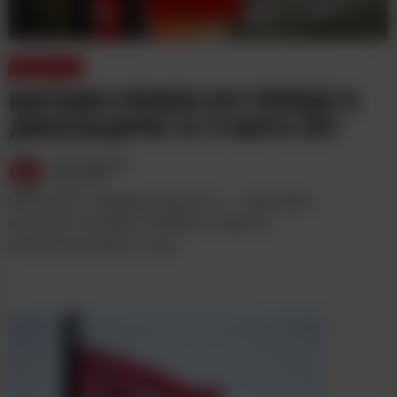
НОВОСТИ
ВЫСТАВКА PROWEIN 2017 ПРОЙДЕТ В
ДЮССЕЛЬДОРФЕ 19-21 МАРТА 2017
Wine Magazine
16.03.2017
Масштаб и содержательность — две вещи,
которые отличают ProWein от других
винных выставок и шоу.