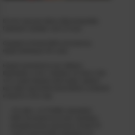
В этом году выставка в Дюссельдорфе,
Германия, пройдет уже в 23 раз.
Ожидается более 6400 экспонентов,
представляющих 60 стран.
Новый организатор шоу, Мариус
Берлеманн, хочет, опираясь на свою и без
того существенную репутацию, сделать
выставку еще более масштабной, успешной
и яркой в ​​этом году.
«Тот факт, что ProWein принимает
6400 экспонентов из всех значимых
винодельческих регионов и более 55
тысяч посетителей-специалистов,