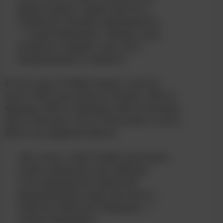
демонстрирует превосходство и
глобальное значение мероприятия»,
— сказал Берлеманн. «Всегда очень
интересно ощущать силу этого
международного саммита».
В этом году в ProWein примут участие
около 1500 участников из Италии, 1400 из
Франции, 960 из Германии, 600 из Испании,
350 из Австрии, 125 из Португалии и около
600 из-за пределов Европы.
«Мы хотим, чтобы ProWein выполнила
и даже превзошла свои амбиции
стать ведущей выставкой для
международной индустрии вина и
спиртных напитков в будущем», —
говорит Берлеманн.