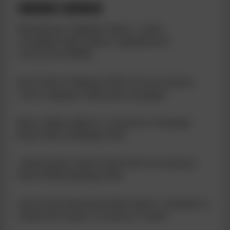
СВЕЖИЕ ЗАПИСИ
Винодельня «Дербент Вино» станет
площадкой фестиваля современного
искусства НАРМА
Brazil Wine Challenge 2026: Россия вошла в
число лидеров повысшим наградам
Вина «Абрау-Дюрсо» получили 4 награды
Brazil Wine Challenge 2026
«Фанагория» взяла Grand Gold на конкурсе
Brazil WineChallenge 2026
Эногастрономический фестиваль с винами на
Новой Риге ждет гостей до 12 июля